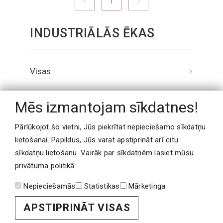
1
INDUSTRIĀLĀS ĒKAS
Visas
Ražotnes
Mēs izmantojam sīkdatnes!
Noliktavas
Pārlūkojot šo vietni, Jūs piekrītat nepieciešamo sīkdatņu
lietošanai. Papildus, Jūs varat apstiprināt arī citu
Katlu mājas
sīkdatņu lietošanu. Vairāk par sīkdatnēm lasiet mūsu
privātuma politikā
.
NEPIECIEŠAMA
Nepieciešamās
Statistikas
Mārketinga
PALĪDZĪBA?
APSTIPRINĀT VISAS