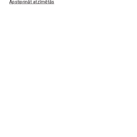
Apstiprināt atzīmētās
Sazinieties ar mums jums ērtā veidā. Mēs
labprāt atbildēsim uz jūsu jautājumiem.
selvabuve@selvabuve.lv
+371 67 815 427
PAR MUMS
Uzņēmums
Komanda
Uzņēmuma politika
Kvalitātes standarti
Kontakti