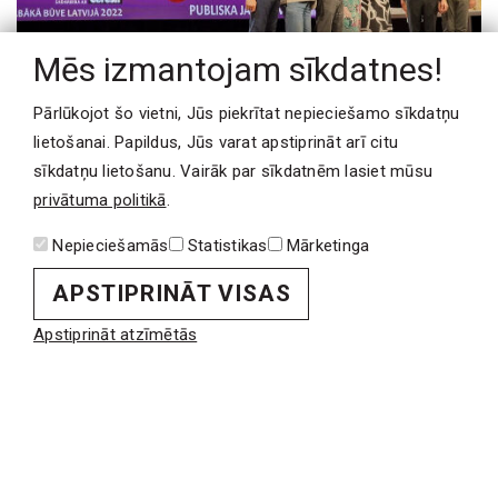
Mēs izmantojam sīkdatnes!
Pārlūkojot šo vietni, Jūs piekrītat nepieciešamo sīkdatņu
lietošanai. Papildus, Jūs varat apstiprināt arī citu
sīkdatņu lietošanu. Vairāk par sīkdatnēm lasiet mūsu
privātuma politikā
.
PAR MUMS
Nepieciešamās
Statistikas
Mārketinga
Uzņēmums
APSTIPRINĀT VISAS
Komanda
Uzņēmuma politika
Apstiprināt atzīmētās
Kvalitātes standarti
Kontakti
PROJEKTI
Industriālās ēkas