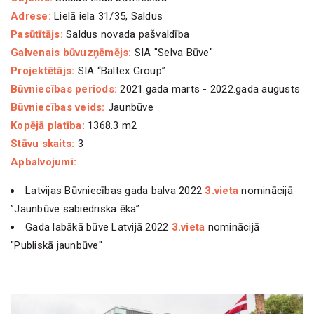
Adrese:
Lielā iela 31/35, Saldus
Pasūtītājs:
Saldus novada pašvaldība
Galvenais būvuzņēmējs:
SIA "Selva Būve"
Projektētājs:
SIA “Baltex Group”
Būvniecības periods:
2021.gada marts - 2022.gada augusts
Būvniecības veids:
Jaunbūve
Kopējā platība:
1368.3 m2
Stāvu skaits:
3
Apbalvojumi:
Latvijas Būvniecības gada balva 2022
3.vieta
nominācijā
”Jaunbūve sabiedriska ēka”
Gada labākā būve Latvijā 2022
3.vieta
nominācijā
"Publiskā jaunbūve"