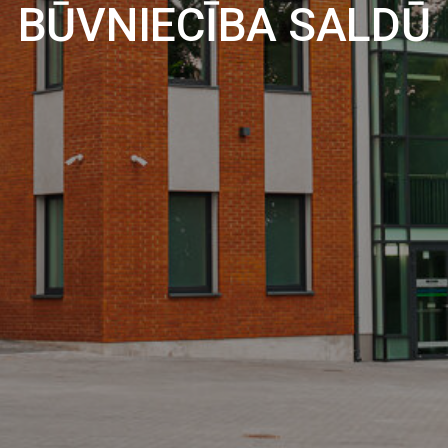
BŪVNIECĪBA SALDŪ