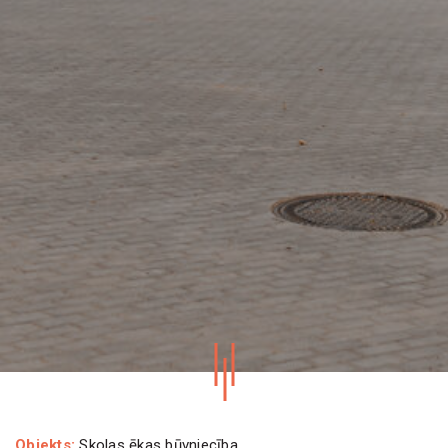
Objekts:
Skolas ēkas būvniecība